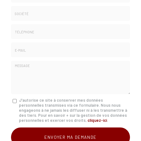
Nom
&
Prénom
Société
*
:
Téléphone
E-
mail
*
Message
J'autorise ce site à conserver mes données
personnelles transmises via ce formulaire. Nous nous
:
engageons à ne jamais les diffuser ni à les transmettre à
*
des tiers. Pour en savoir + sur la gestion de vos données
personnelles et exercer vos droits,
cliquez-ici
.
Acceptation
RGPD
ENVOYER MA DEMANDE