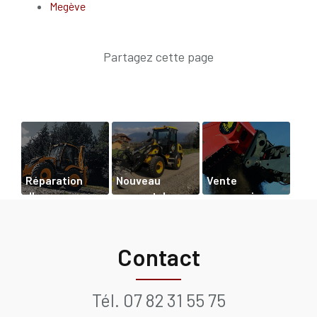
Megève
Réparation
Nouveau
Vente
d'un
support de
accessoires
tractopelle à
communication
de godet
Chamonix
web
cribleur à
Passy
Contact
Tél.
07 82 31 55 75