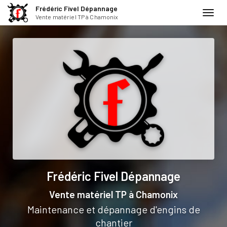
Frédéric Fivel Dépannage
Toggl
Vente matériel TP à Chamonix
navig
Aller
au
contenu
principal
Frédéric Fivel Dépannage
Vente matériel TP
à Chamonix
Maintenance et dépannage d'engins de
chantier