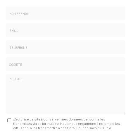
Nom
-
Prénom
Email
:
:
*
*
Tél.
:
*
Société
:
Message
J'autorise ce site à conserver mes données personnelles
transmises via ce formulaire. Nous nous engageons à ne jamais les
:
diffuser ni à les transmettre à des tiers. Pour en savoir + sur la