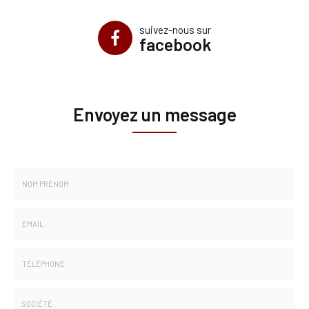
suivez-nous sur
facebook
Envoyez un message
Nom
-
Prénom
Email
:
:
*
*
Tél.
: