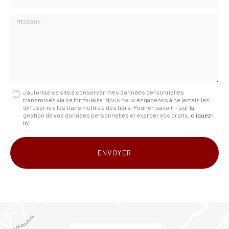
*
Société
:
Message
J'autorise ce site à conserver mes données personnelles
transmises via ce formulaire. Nous nous engageons à ne jamais les
:
diffuser ni à les transmettre à des tiers. Pour en savoir + sur la
gestion de vos données personnelles et exercer vos droits,
cliquez-
*
ici
.
Acceptation
RGPD
ENVOYER
*