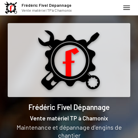
Frédéric Fivel Dépannage
Toggl
Vente matériel TP à Chamonix
navig
Aller
au
contenu
principal
Frédéric Fivel Dépannage
Vente matériel TP
à Chamonix
Maintenance et dépannage d'engins de
chantier