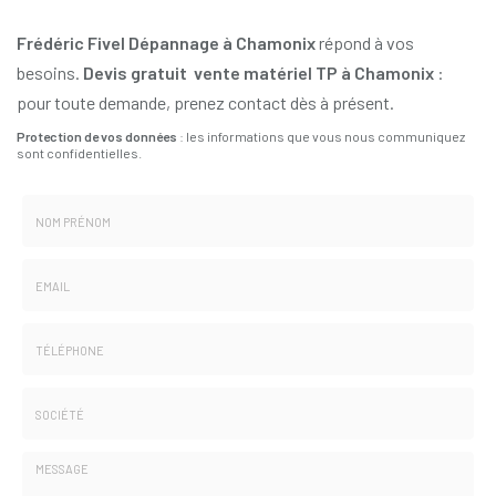
Frédéric Fivel Dépannage à Chamonix
répond à vos
besoins.
Devis gratuit vente matériel TP à Chamonix
:
pour toute demande, prenez contact dès à présent.
Protection de vos données
: les informations que vous nous communiquez
sont confidentielles.
Nom
-
Prénom
Email
:
:
*
*
Tél.
:
*
Société
: