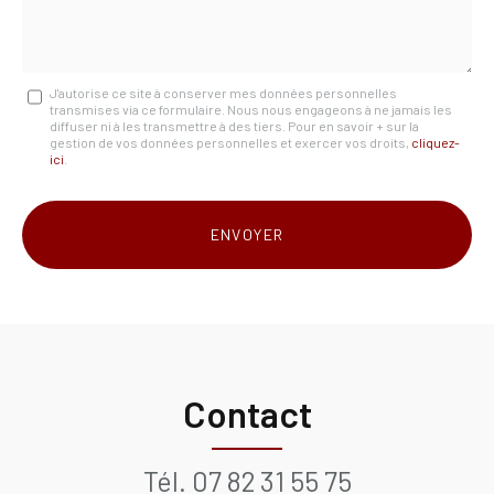
Message
J'autorise ce site à conserver mes données personnelles
transmises via ce formulaire. Nous nous engageons à ne jamais les
:
diffuser ni à les transmettre à des tiers. Pour en savoir + sur la
gestion de vos données personnelles et exercer vos droits,
cliquez-
*
ici
.
Acceptation
RGPD
ENVOYER
*
Contact
Tél.
07 82 31 55 75