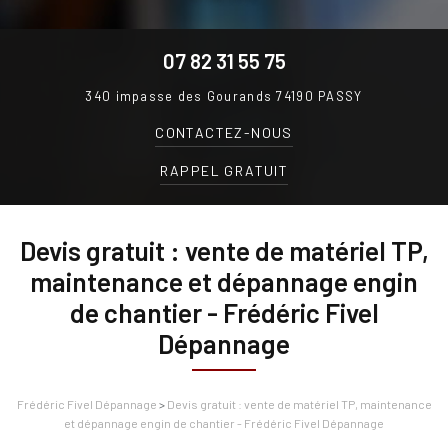
07 82 31 55 75
340 impasse des Gourands
74190 PASSY
CONTACTEZ-
NOUS
RAPPEL GRATUIT
Devis gratuit : vente de matériel TP,
maintenance et dépannage engin
de chantier - Frédéric Fivel
Dépannage
Frédéric Fivel Dépannage
>
Devis gratuit : vente de matériel TP, maintenance
et dépannage engin de chantier - Frédéric Fivel Dépannage