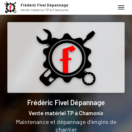
Frédéric Fivel Dépannage
Toggl
Vente matériel TP à Chamonix
navig
Aller
au
contenu
principal
Frédéric Fivel Dépannage
Vente matériel TP
à Chamonix
Maintenance et dépannage d'engins de
chantier