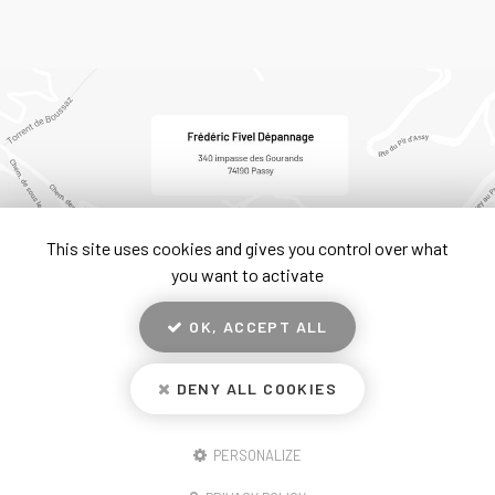
This site uses cookies and gives you control over what
you want to activate
OK, ACCEPT ALL
En savoir +
Frédéric Fivel Dépannage, vente matériel TP
DENY ALL COOKIES
à Chamonix
Mentions légales
-
Plan du site
-
Liens utiles
-
Secteur
-
Cookies
Frédéric Fivel Dépannage
PERSONALIZE
Création et référencement de site Internet