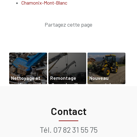
Chamonix-Mont-Blanc
Nettoyage et
Remontage
Nouveau
vérification de
d'une chenille
support de
l’usure d'une
sur pelle à
communication
mini-pelle à
Saint-Bonnet-
web
Chamonix
De-Mure
Contact
Tél.
07 82 31 55 75