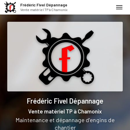
Frédéric Fivel Dépannage
Toggl
Vente matériel TP à Chamonix
navig
Aller
au
contenu
principal
Frédéric Fivel Dépannage
Vente matériel TP
à Chamonix
Maintenance et dépannage d'engins de
chantier