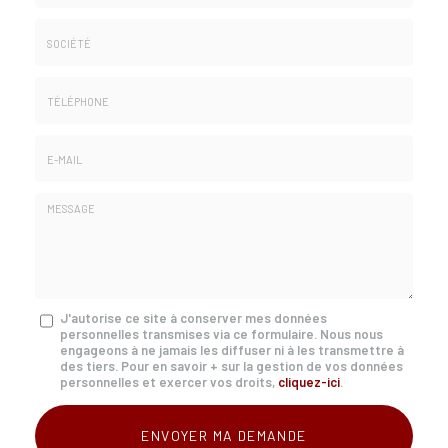
Nom
&
Prénom
Société
*
:
Téléphone
E-
mail
*
Message
J'autorise ce site à conserver mes données
personnelles transmises via ce formulaire. Nous nous
:
engageons à ne jamais les diffuser ni à les transmettre à
*
des tiers. Pour en savoir + sur la gestion de vos données
personnelles et exercer vos droits,
cliquez-ici
.
Acceptation
RGPD
ENVOYER MA DEMANDE