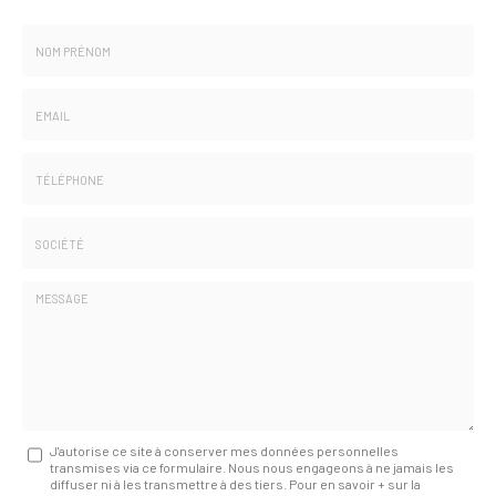
Nom
-
Prénom
Email
:
:
*
*
Tél.
:
*
Société
:
Message
J'autorise ce site à conserver mes données personnelles
transmises via ce formulaire. Nous nous engageons à ne jamais les
:
diffuser ni à les transmettre à des tiers. Pour en savoir + sur la