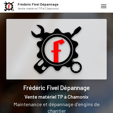
Frédéric Fivel Dépannage
Toggl
Vente matériel TP à Chamonix
navig
Aller
au
contenu
principal
Frédéric Fivel Dépannage
Vente matériel TP
à Chamonix
Maintenance et dépannage d'engins de
chantier