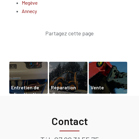
Megève
Annecy
Entretien de
Réparation
Vente
climatisation
d'un
accessoires
pour les engins
tractopelle à
de godet
de travaux
Chamonix
cribleur à
publics à
Passy
Contact
Annecy