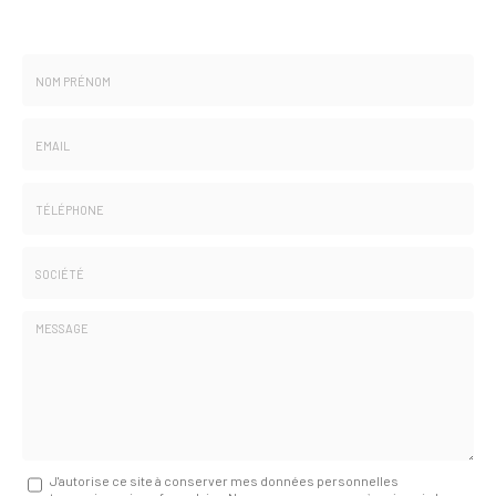
Nom
-
Prénom
Email
:
:
*
*
Tél.
:
*
Société
:
Message
J'autorise ce site à conserver mes données personnelles