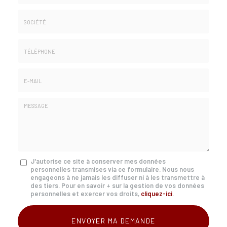
Nom
&
Prénom
Société
*
:
Téléphone
E-
mail
*
Message
J'autorise ce site à conserver mes données
personnelles transmises via ce formulaire. Nous nous
:
engageons à ne jamais les diffuser ni à les transmettre à
*
des tiers. Pour en savoir + sur la gestion de vos données
personnelles et exercer vos droits,
cliquez-ici
.
Acceptation
RGPD
ENVOYER MA DEMANDE