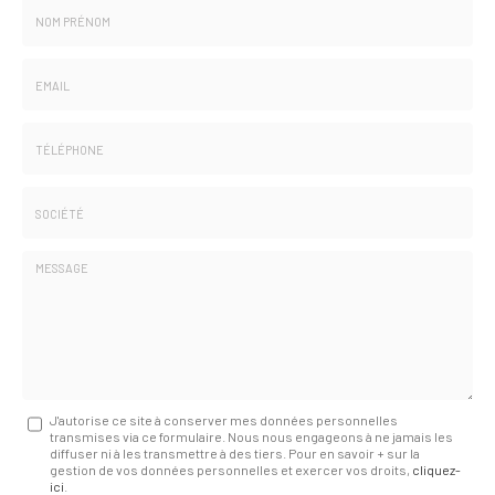
Nom
-
Prénom
Email
:
:
*
*
Tél.
:
*
Société
:
Message
J'autorise ce site à conserver mes données personnelles
transmises via ce formulaire. Nous nous engageons à ne jamais les
:
diffuser ni à les transmettre à des tiers. Pour en savoir + sur la
gestion de vos données personnelles et exercer vos droits,
cliquez-
*
ici
.