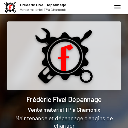
Frédéric Fivel Dépannage
Toggl
Vente matériel TP à Chamonix
navig
Aller
au
contenu
principal
Frédéric Fivel Dépannage
Vente matériel TP
à Chamonix
Maintenance et dépannage d'engins de
chantier