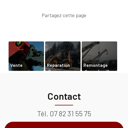
Vente
Réparation
Remontage
accessoires
d'un
d'une chenille
de godet
tractopelle à
sur pelle à
cribleur à
Chamonix
Saint-Bonnet-
Passy
De-Mure
Contact
Tél.
07 82 31 55 75