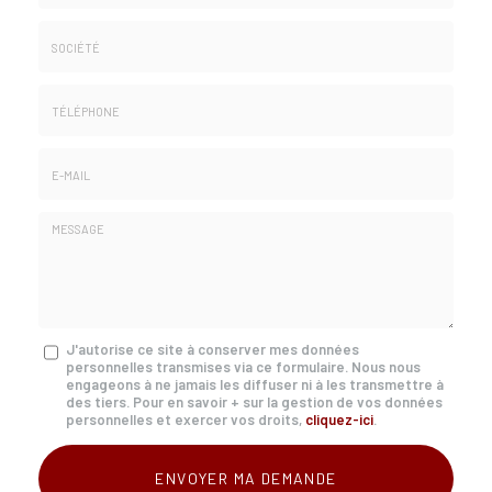
Nom
&
Prénom
Société
*
:
Téléphone
E-
mail
*
Message
J'autorise ce site à conserver mes données
personnelles transmises via ce formulaire. Nous nous
:
engageons à ne jamais les diffuser ni à les transmettre à
*
des tiers. Pour en savoir + sur la gestion de vos données
personnelles et exercer vos droits,
cliquez-ici
.
Acceptation
RGPD
ENVOYER MA DEMANDE