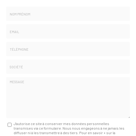
Nom
-
Prénom
Email
:
:
*
*
Tél.
:
*
Société
:
Message
J'autorise ce site à conserver mes données personnelles
transmises via ce formulaire. Nous nous engageons à ne jamais les
:
diffuser ni à les transmettre à des tiers. Pour en savoir + sur la