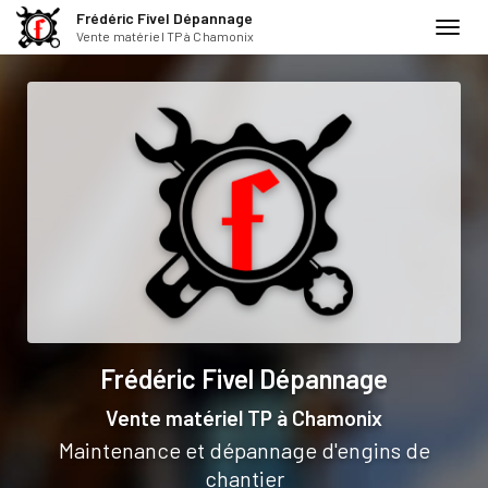
Frédéric Fivel Dépannage
Toggl
Vente matériel TP à Chamonix
navig
Aller
au
contenu
principal
Frédéric Fivel Dépannage
Vente matériel TP
à Chamonix
Maintenance et dépannage d'engins de
chantier