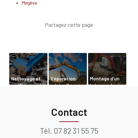
Megève
Nettoyage et
Réparation
Montage d'un
vérification de
mini pelle
brise-roche à
l’usure d'une
Thonon les
mini-pelle à
bains
Chamonix
Contact
Tél.
07 82 31 55 75