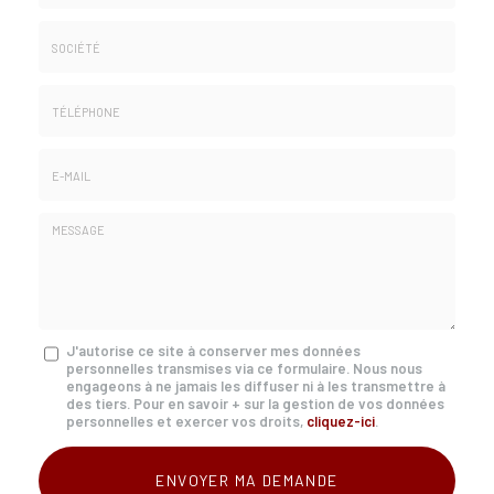
Nom
&
Prénom
Société
*
:
Téléphone
E-
mail
*
Message
J'autorise ce site à conserver mes données
personnelles transmises via ce formulaire. Nous nous
:
engageons à ne jamais les diffuser ni à les transmettre à
*
des tiers. Pour en savoir + sur la gestion de vos données
personnelles et exercer vos droits,
cliquez-ici
.
Acceptation
RGPD
ENVOYER MA DEMANDE