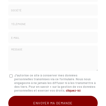
Nom
&
Prénom
Société
*
:
Téléphone
E-
mail
*
Message
J'autorise ce site à conserver mes données
personnelles transmises via ce formulaire. Nous nous
:
engageons à ne jamais les diffuser ni à les transmettre à
*
des tiers. Pour en savoir + sur la gestion de vos données
personnelles et exercer vos droits,
cliquez-ici
.
Acceptation
RGPD
ENVOYER MA DEMANDE