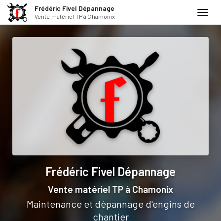
Frédéric Fivel Dépannage
Toggl
Vente matériel TP à Chamonix
navig
Aller
au
contenu
principal
Frédéric Fivel Dépannage
Vente matériel TP
à Chamonix
Maintenance et dépannage d'engins de
chantier