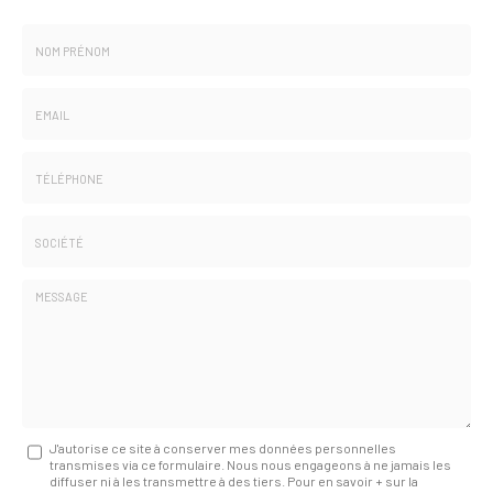
Nom
-
Prénom
Email
:
:
*
*
Tél.
:
*
Société
:
Message
J'autorise ce site à conserver mes données personnelles
transmises via ce formulaire. Nous nous engageons à ne jamais les
:
diffuser ni à les transmettre à des tiers. Pour en savoir + sur la