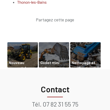
Thonon-les-Bains
Nouveau
Godet mini
Nettoyage et
support de
pelle
vérification de
communication
l’usure d'une
web
mini-pelle à
Chamonix
Contact
Tél.
07 82 31 55 75